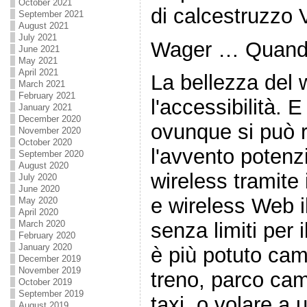
October 2021
di calcestruzzo
September 2021
August 2021
July 2021
Wager … Quand
June 2021
May 2021
April 2021
La bellezza del
March 2021
February 2021
l'accessibilità. E
January 2021
December 2020
ovunque si può r
November 2020
October 2020
l'avvento potenzi
September 2020
August 2020
wireless tramite 
July 2020
June 2020
e wireless Web i
May 2020
April 2020
March 2020
senza limiti per 
February 2020
January 2020
è più potuto ca
December 2019
November 2019
treno, parco cam
October 2019
September 2019
taxi, o volare a 
August 2019