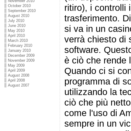
November 2010
ritiro), i controlli
October 2010
September 2010
trasferimento. Di
August 2010
July 2010
June 2010
si va in un casi
May 2010
April 2010
verrà chiesto di s
March 2010
February 2010
software. Quest
January 2010
December 2009
è ciò che rende l
November 2009
May 2009
Quando ci si conn
April 2009
August 2008
programma di so
April 2008
August 2007
utilizzando la t
ciò che più nett
come l'uso di A
sempre in un vic