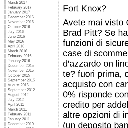
March 2017
Fort Knox?
February 2017
January 2017
December 2016
Avete mai visto
November 2016
October 2016
Brad Pitt? Se hai
July 2016
June 2016
funzioni di sicu
May 2016
April 2016
case di scommess
March 2016
February 2016
d'azzardo on lin
January 2016
December 2015
November 2015
te? fuori prima,
October 2015
September 2015
acquisto con cart
August 2015
September 2012
0% risponde con l
August 2012
July 2012
credito per addeb
April 2011
March 2011
altre opzioni di 
February 2011
January 2011
(un deposito banc
December 2010