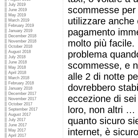
July 2019
scommesse per il
June 2019
May 2019
utilizzare anche 
March 2019
February 2019
pagamento imme
January 2019
December 2018
molto più facile.
November 2018
October 2018
problema quando
August 2018
July 2018
June 2018
scommesse, e no
May 2018
April 2018
alle 2 di notte p
March 2018
February 2018
dovrebbero stabil
January 2018
December 2017
eccezione di sei 
November 2017
October 2017
loro, non altri …
September 2017
August 2017
quanto sicuro s
July 2017
June 2017
internet, è sicur
May 2017
April 2017